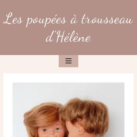
Skip
to
Les poupées à trousseau
content
d'Hélène