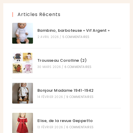
onglet
nouvel
Articles Récents
onglet
Bambino, barboteuse « Vif Argent »
2 AVRIL 2026
/
5 COMMENTAIRES
Trousseau Corolline (2)
30 MARS 2026
/
6 COMMENTAIRES
Bonjour Madame 1941-1942
14 FÉVRIER 2026
/
9 COMMENTAIRES
Elise, de la revue Geppetto
13 FÉVRIER 2026
/
6 COMMENTAIRES