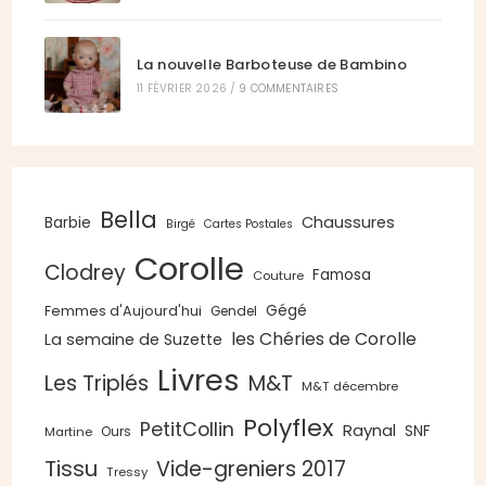
La nouvelle Barboteuse de Bambino
11 FÉVRIER 2026
/
9 COMMENTAIRES
Bella
Chaussures
Barbie
Birgé
Cartes Postales
Corolle
Clodrey
Famosa
Couture
Gégé
Femmes d'Aujourd'hui
Gendel
les Chéries de Corolle
La semaine de Suzette
Livres
Les Triplés
M&T
M&T décembre
Polyflex
PetitCollin
Raynal
SNF
Ours
Martine
Tissu
Vide-greniers 2017
Tressy