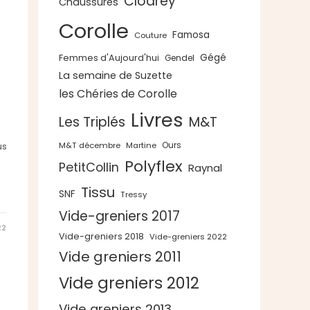
Clodrey
Chaussures
Corolle
Famosa
Couture
Gégé
Femmes d'Aujourd'hui
Gendel
La semaine de Suzette
les Chéries de Corolle
Livres
Les Triplés
M&T
Ours
us
M&T décembre
Martine
Polyflex
PetitCollin
Raynal
Tissu
SNF
Tressy
Vide-greniers 2017
22
Vide-greniers 2018
Vide-greniers 2022
Vide greniers 2011
Vide greniers 2012
Vide greniers 2013