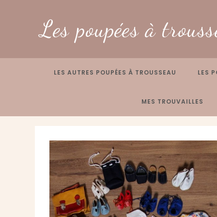
Skip
to
Les poupées à trouss
content
LES AUTRES POUPÉES À TROUSSEAU
LES P
MES TROUVAILLES