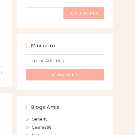
Rechercher
RECHERCHER
S’inscrire
22
Blogs Amis
S’ouvre
Gene45
dans
S’ouvre
Celine869
un
dans