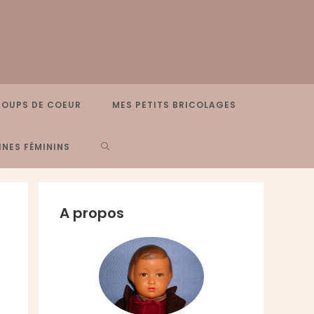
COUPS DE COEUR
MES PETITS BRICOLAGES
TOGGLE
NES FÉMININS
WEBSITE
A propos
SEARCH