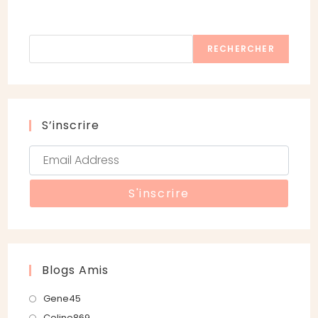
Rechercher
RECHERCHER
S’inscrire
Blogs Amis
S’ouvre
Gene45
dans
S’ouvre
Celine869