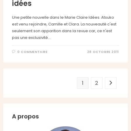
idées
Une petite nouvelle dans le Marie Claire Idées. Atsuko
est venu rejoindre, Camille et Clara. La nouveauté c'est
seulement son apparition dans la revue car, ce n'est
pas une exclusivité…
0 COMMENTAIRE
28 OCTOBRE 2011
1
2
Aller à la
A propos