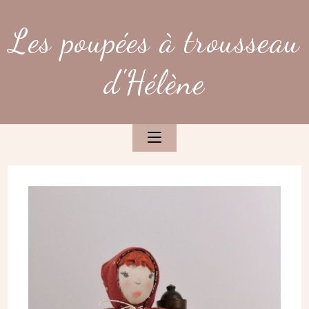
Skip
to
Les poupées à trousseau
content
d'Hélène