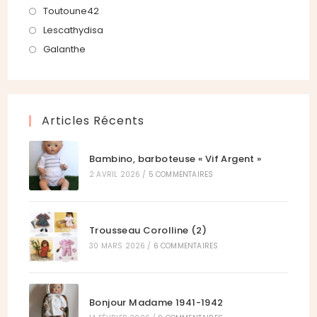
onglet
nouvel
un
dans
S’ouvre
Toutoune42
onglet
nouvel
un
dans
S’ouvre
Lescathydisa
onglet
nouvel
un
dans
S’ouvre
Galanthe
onglet
nouvel
un
dans
onglet
nouvel
un
onglet
nouvel
Articles Récents
onglet
Bambino, barboteuse « Vif Argent »
2 AVRIL 2026
/
5 COMMENTAIRES
Trousseau Corolline (2)
30 MARS 2026
/
6 COMMENTAIRES
Bonjour Madame 1941-1942