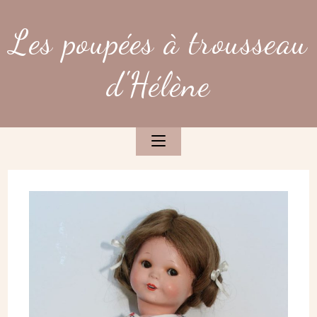
Skip
to
Les poupées à trousseau
content
d'Hélène