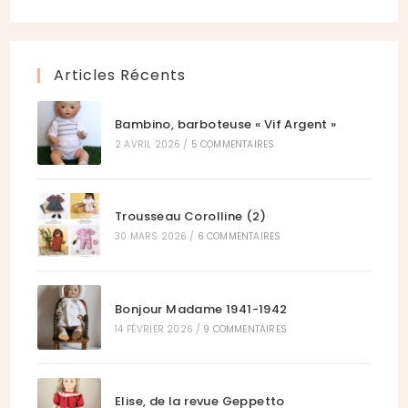
onglet
nouvel
un
dans
onglet
nouvel
un
onglet
nouvel
Articles Récents
onglet
Bambino, barboteuse « Vif Argent »
2 AVRIL 2026
/
5 COMMENTAIRES
Trousseau Corolline (2)
30 MARS 2026
/
6 COMMENTAIRES
Bonjour Madame 1941-1942
14 FÉVRIER 2026
/
9 COMMENTAIRES
Elise, de la revue Geppetto