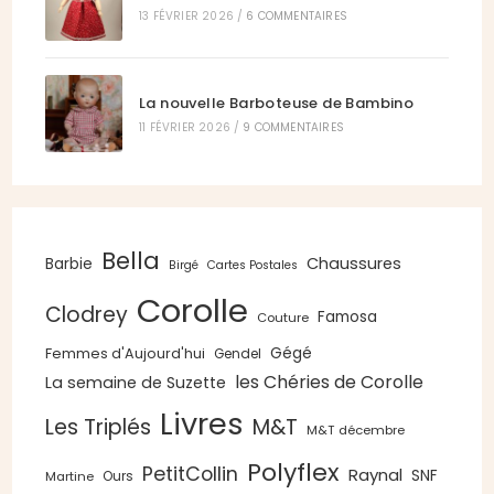
13 FÉVRIER 2026
/
6 COMMENTAIRES
La nouvelle Barboteuse de Bambino
11 FÉVRIER 2026
/
9 COMMENTAIRES
Bella
Chaussures
Barbie
Birgé
Cartes Postales
Corolle
Clodrey
Famosa
Couture
Gégé
Femmes d'Aujourd'hui
Gendel
les Chéries de Corolle
La semaine de Suzette
Livres
Les Triplés
M&T
M&T décembre
Polyflex
PetitCollin
Raynal
SNF
Ours
Martine