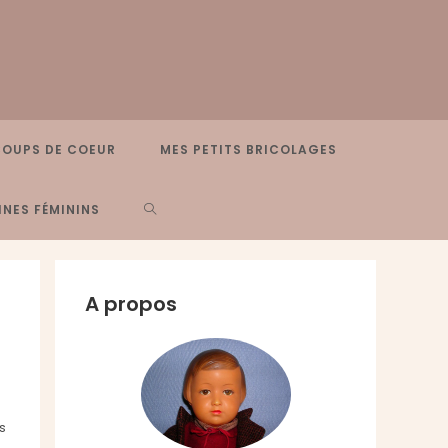
COUPS DE COEUR
MES PETITS BRICOLAGES
TOGGLE
NES FÉMININS
WEBSITE
A propos
SEARCH
s