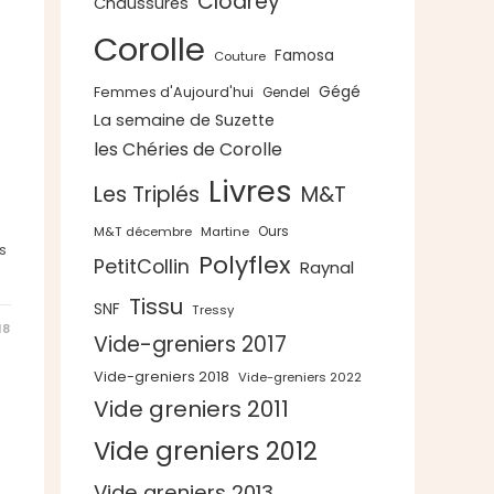
Clodrey
Chaussures
Corolle
Famosa
Couture
Gégé
Femmes d'Aujourd'hui
Gendel
La semaine de Suzette
les Chéries de Corolle
Livres
Les Triplés
M&T
Ours
M&T décembre
Martine
s
Polyflex
PetitCollin
Raynal
Tissu
SNF
Tressy
18
Vide-greniers 2017
Vide-greniers 2018
Vide-greniers 2022
Vide greniers 2011
Vide greniers 2012
Vide greniers 2013