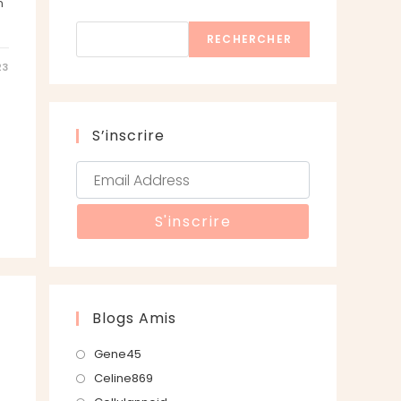
n
Rechercher
RECHERCHER
23
S’inscrire
Blogs Amis
S’ouvre
Gene45
dans
S’ouvre
Celine869
un
dans