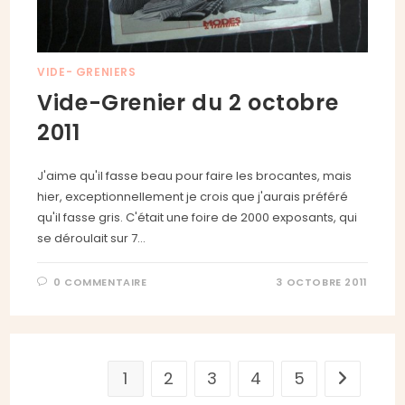
VIDE- GRENIERS
Vide-Grenier du 2 octobre
2011
J'aime qu'il fasse beau pour faire les brocantes, mais
hier, exceptionnellement je crois que j'aurais préféré
qu'il fasse gris. C'était une foire de 2000 exposants, qui
se déroulait sur 7…
0 COMMENTAIRE
3 OCTOBRE 2011
1
2
3
4
5
Aller à la