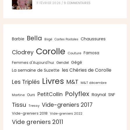
11 FÉVRIER 2026
/
9 COMMENTAIRES
Bella
Chaussures
Barbie
Birgé
Cartes Postales
Corolle
Clodrey
Famosa
Couture
Gégé
Femmes d'Aujourd'hui
Gendel
les Chéries de Corolle
La semaine de Suzette
Livres
Les Triplés
M&T
M&T décembre
Polyflex
PetitCollin
Raynal
SNF
Ours
Martine
Tissu
Vide-greniers 2017
Tressy
Vide-greniers 2018
Vide-greniers 2022
Vide greniers 2011