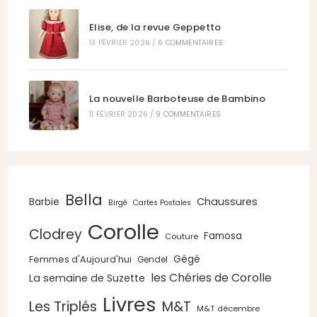
Elise, de la revue Geppetto
13 FÉVRIER 2026
/
6 COMMENTAIRES
La nouvelle Barboteuse de Bambino
11 FÉVRIER 2026
/
9 COMMENTAIRES
Bella
Chaussures
Barbie
Birgé
Cartes Postales
Corolle
Clodrey
Famosa
Couture
Gégé
Femmes d'Aujourd'hui
Gendel
les Chéries de Corolle
La semaine de Suzette
Livres
Les Triplés
M&T
M&T décembre