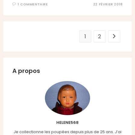
1 COMMENTAIRE
22 FÉVRIER 2018
1
2
Aller à la
A propos
HELENE568
Je collectionne les poupées depuis plus de 25 ans. J’ai