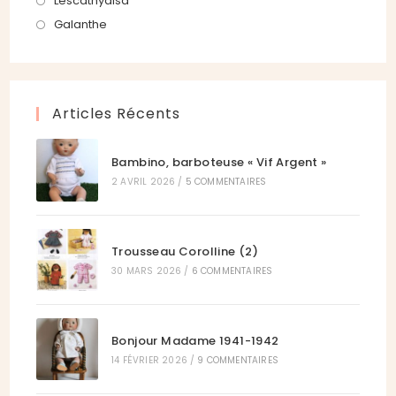
S’ouvre
Lescathydisa
onglet
nouvel
un
dans
S’ouvre
Galanthe
onglet
nouvel
un
dans
onglet
nouvel
un
onglet
nouvel
Articles Récents
onglet
Bambino, barboteuse « Vif Argent »
2 AVRIL 2026
/
5 COMMENTAIRES
Trousseau Corolline (2)
30 MARS 2026
/
6 COMMENTAIRES
Bonjour Madame 1941-1942
14 FÉVRIER 2026
/
9 COMMENTAIRES