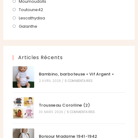
un
dans
S’ouvre
Moumoudolls
onglet
nouvel
un
dans
S’ouvre
Toutoune42
onglet
nouvel
un
dans
S’ouvre
Lescathydisa
onglet
nouvel
un
dans
S’ouvre
Galanthe
onglet
nouvel
un
dans
onglet
nouvel
un
onglet
nouvel
Articles Récents
onglet
Bambino, barboteuse « Vif Argent »
2 AVRIL 2026
/
5 COMMENTAIRES
Trousseau Corolline (2)
30 MARS 2026
/
6 COMMENTAIRES
Bonjour Madame 1941-1942