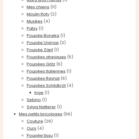
Mes chiens
(11)
Moulin Roty
(2)
Musées
(4)
Patsy
(1)
Poupée Boneka
(1)
Poupée Unimax
(3)
Poupée Zäpf
(1)
Poupées atypiques
(5)
Poupées Götz
(6)
Poupées italiennes
(1)
Poupées Raynal
(6)
Poupées Schildkröt
(4)
Inge
(1)
Sebino
(1)
Sylvia Natterer
(1)
Mes petits bricolages
(56)
Couture
(29)
Ours
(4)
Poupée tissu
(1)