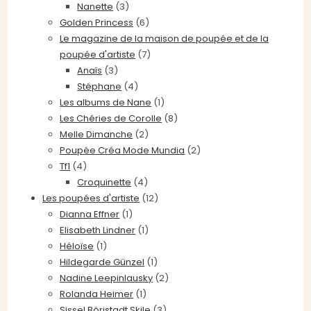
Nanette
(3)
Golden Princess
(6)
Le magazine de la maison de poupée et de la
poupée d'artiste
(7)
Anaïs
(3)
Stéphane
(4)
Les albums de Nane
(1)
Les Chéries de Corolle
(8)
Melle Dimanche
(2)
Poupée Créa Mode Mundia
(2)
Tf1
(4)
Croquinette
(4)
Les poupées d'artiste
(12)
Dianna Effner
(1)
Elisabeth Lindner
(1)
Héloïse
(1)
Hildegarde Günzel
(1)
Nadine Leepinlausky
(2)
Rolanda Heimer
(1)
Sissel Börjstadt Skile
(3)