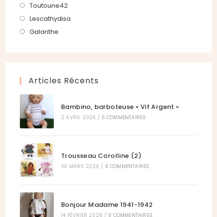
onglet
nouvel
un
dans
S’ouvre
Toutoune42
onglet
nouvel
un
dans
S’ouvre
Lescathydisa
onglet
nouvel
un
dans
S’ouvre
Galanthe
onglet
nouvel
un
dans
onglet
nouvel
un
onglet
nouvel
Articles Récents
onglet
Bambino, barboteuse « Vif Argent »
2 AVRIL 2026
/
5 COMMENTAIRES
Trousseau Corolline (2)
30 MARS 2026
/
6 COMMENTAIRES
Bonjour Madame 1941-1942
14 FÉVRIER 2026
/
9 COMMENTAIRES