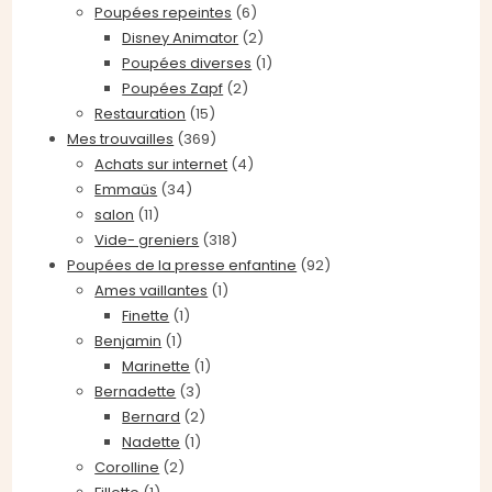
Poupées repeintes
(6)
Disney Animator
(2)
Poupées diverses
(1)
Poupées Zapf
(2)
Restauration
(15)
Mes trouvailles
(369)
Achats sur internet
(4)
Emmaüs
(34)
salon
(11)
Vide- greniers
(318)
Poupées de la presse enfantine
(92)
Ames vaillantes
(1)
Finette
(1)
Benjamin
(1)
Marinette
(1)
Bernadette
(3)
Bernard
(2)
Nadette
(1)
Corolline
(2)