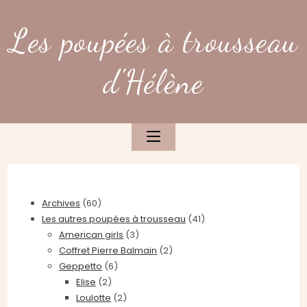
Skip
to
Les poupées à trousseau
content
d'Hélène
Archives
(60)
Les autres poupées à trousseau
(41)
American girls
(3)
Coffret Pierre Balmain
(2)
Geppetto
(6)
Elise
(2)
Loulotte
(2)