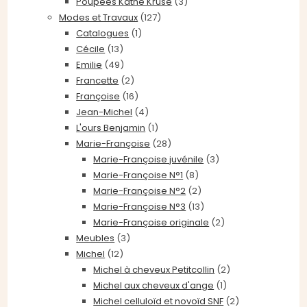
Poupées Kathe Krüse
(3)
Modes et Travaux
(127)
Catalogues
(1)
Cécile
(13)
Emilie
(49)
Francette
(2)
Françoise
(16)
Jean-Michel
(4)
L'ours Benjamin
(1)
Marie-Françoise
(28)
Marie-Françoise juvénile
(3)
Marie-Françoise N°1
(8)
Marie-Françoise N°2
(2)
Marie-Françoise N°3
(13)
Marie-Françoise originale
(2)
Meubles
(3)
Michel
(12)
Michel à cheveux Petitcollin
(2)
Michel aux cheveux d'ange
(1)
Michel celluloïd et novoïd SNF
(2)