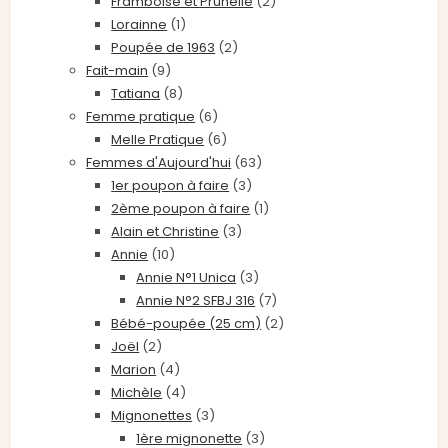
Framboise et Prunelle
(2)
Lorainne
(1)
Poupée de 1963
(2)
Fait-main
(9)
Tatiana
(8)
Femme pratique
(6)
Melle Pratique
(6)
Femmes d'Aujourd'hui
(63)
1er poupon à faire
(3)
2ème poupon à faire
(1)
Alain et Christine
(3)
Annie
(10)
Annie N°1 Unica
(3)
Annie N°2 SFBJ 316
(7)
Bébé-poupée (25 cm)
(2)
Joël
(2)
Marion
(4)
Michèle
(4)
Mignonettes
(3)
1ère mignonette
(3)