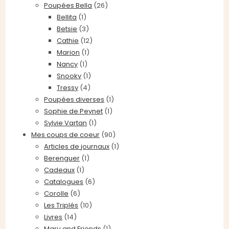
Poupées Bella
(26)
Bellita
(1)
Betsie
(3)
Cathie
(12)
Marion
(1)
Nancy
(1)
Snooky
(1)
Tressy
(4)
Poupées diverses
(1)
Sophie de Peynet
(1)
Sylvie Vartan
(1)
Mes coups de coeur
(90)
Articles de journaux
(1)
Berenguer
(1)
Cadeaux
(1)
Catalogues
(6)
Corolle
(6)
Les Triplés
(10)
Livres
(14)
Maru and Friends
(1)