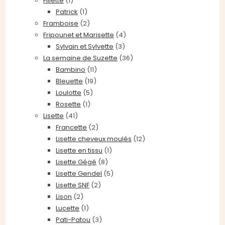
Fillette
(1)
Patrick
(1)
Framboise
(2)
Fripounet et Marisette
(4)
Sylvain et Sylvette
(3)
La semaine de Suzette
(36)
Bambino
(11)
Bleuette
(19)
Loulotte
(5)
Rosette
(1)
Lisette
(41)
Francette
(2)
Lisette cheveux moulés
(12)
Lisette en tissu
(1)
Lisette Gégé
(8)
Lisette Gendel
(5)
Lisette SNF
(2)
Lison
(2)
Lucette
(1)
Pati-Patou
(3)