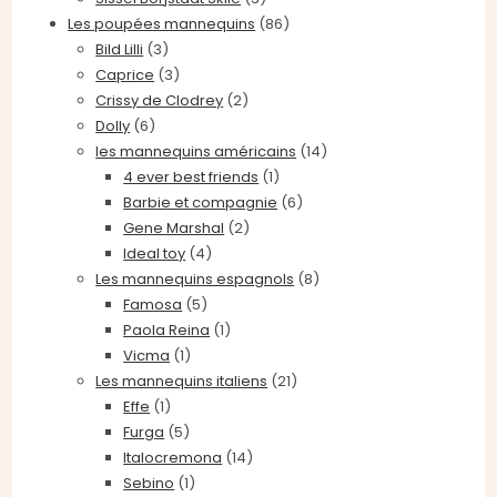
Les poupées mannequins
(86)
Bild Lilli
(3)
Caprice
(3)
Crissy de Clodrey
(2)
Dolly
(6)
les mannequins américains
(14)
4 ever best friends
(1)
Barbie et compagnie
(6)
Gene Marshal
(2)
Ideal toy
(4)
Les mannequins espagnols
(8)
Famosa
(5)
Paola Reina
(1)
Vicma
(1)
Les mannequins italiens
(21)
Effe
(1)
Furga
(5)
Italocremona
(14)
Sebino
(1)