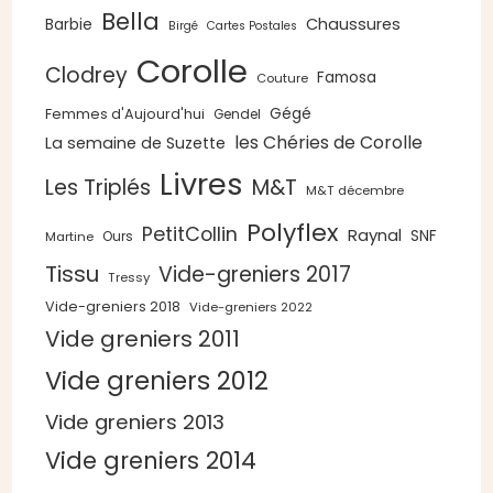
Bella
Chaussures
Barbie
Birgé
Cartes Postales
Corolle
Clodrey
Famosa
Couture
Gégé
Femmes d'Aujourd'hui
Gendel
les Chéries de Corolle
La semaine de Suzette
Livres
Les Triplés
M&T
M&T décembre
Polyflex
PetitCollin
Raynal
SNF
Ours
Martine
Tissu
Vide-greniers 2017
Tressy
Vide-greniers 2018
Vide-greniers 2022
Vide greniers 2011
Vide greniers 2012
Vide greniers 2013
Vide greniers 2014