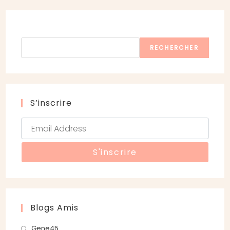
Rechercher
RECHERCHER
S’inscrire
Blogs Amis
S’ouvre
Gene45