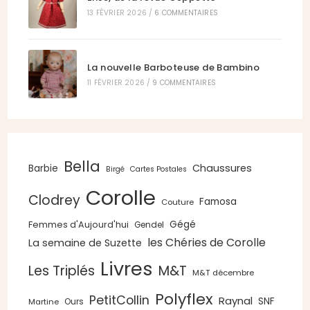
13 FÉVRIER 2026
/
6 COMMENTAIRES
La nouvelle Barboteuse de Bambino
11 FÉVRIER 2026
/
9 COMMENTAIRES
Bella
Chaussures
Barbie
Birgé
Cartes Postales
Corolle
Clodrey
Famosa
Couture
Gégé
Femmes d'Aujourd'hui
Gendel
les Chéries de Corolle
La semaine de Suzette
Livres
Les Triplés
M&T
M&T décembre
Polyflex
PetitCollin
Raynal
SNF
Ours
Martine