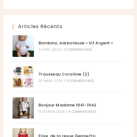
onglet
nouvel
un
dans
onglet
nouvel
un
onglet
nouvel
Articles Récents
onglet
Bambino, barboteuse « Vif Argent »
2 AVRIL 2026
/
5 COMMENTAIRES
Trousseau Corolline (2)
30 MARS 2026
/
6 COMMENTAIRES
Bonjour Madame 1941-1942
14 FÉVRIER 2026
/
9 COMMENTAIRES
Elise, de la revue Geppetto