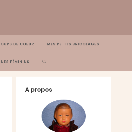
COUPS DE COEUR
MES PETITS BRICOLAGES
TOGGLE
NES FÉMININS
WEBSITE
A propos
SEARCH