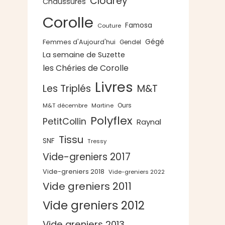
Clodrey
Chaussures
Corolle
Famosa
Couture
Gégé
Femmes d'Aujourd'hui
Gendel
La semaine de Suzette
les Chéries de Corolle
Livres
Les Triplés
M&T
Ours
M&T décembre
Martine
Polyflex
PetitCollin
Raynal
Tissu
SNF
Tressy
Vide-greniers 2017
Vide-greniers 2018
Vide-greniers 2022
Vide greniers 2011
Vide greniers 2012
Vide greniers 2013