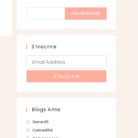
Rechercher
RECHERCHER
S’inscrire
Blogs Amis
S’ouvre
Gene45
dans
S’ouvre
Celine869
un
dans