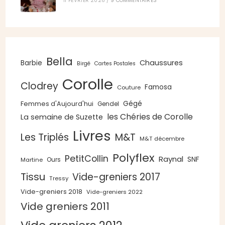
11 FÉVRIER 2026
/
9 COMMENTAIRES
Bella
Chaussures
Barbie
Birgé
Cartes Postales
Corolle
Clodrey
Famosa
Couture
Gégé
Femmes d'Aujourd'hui
Gendel
les Chéries de Corolle
La semaine de Suzette
Livres
Les Triplés
M&T
M&T décembre
Polyflex
PetitCollin
Raynal
SNF
Ours
Martine
Tissu
Vide-greniers 2017
Tressy
Vide-greniers 2018
Vide-greniers 2022
Vide greniers 2011