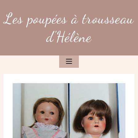
Skip
to
Les poupées à trousseau
content
d'Hélène