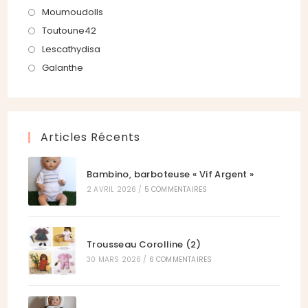
onglet
nouvel
un
dans
S’ouvre
Moumoudolls
onglet
nouvel
un
dans
S’ouvre
Toutoune42
onglet
nouvel
un
dans
S’ouvre
Lescathydisa
onglet
nouvel
un
dans
S’ouvre
Galanthe
onglet
nouvel
un
dans
onglet
nouvel
un
onglet
nouvel
Articles Récents
onglet
Bambino, barboteuse « Vif Argent »
2 AVRIL 2026
/
5 COMMENTAIRES
Trousseau Corolline (2)
30 MARS 2026
/
6 COMMENTAIRES