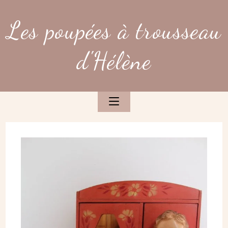
Skip
to
Les poupées à trousseau
content
d'Hélène