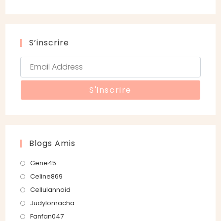
S’inscrire
Blogs Amis
S’ouvre
Gene45
dans
S’ouvre
Celine869
un
dans
S’ouvre
Cellulannoid
nouvel
un
dans
S’ouvre
Judylomacha
onglet
nouvel
un
dans
S’ouvre
Fanfan047