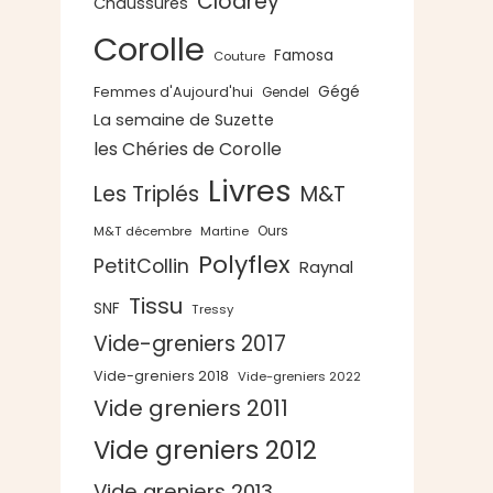
Clodrey
Chaussures
Corolle
Famosa
Couture
Gégé
Femmes d'Aujourd'hui
Gendel
La semaine de Suzette
les Chéries de Corolle
Livres
Les Triplés
M&T
Ours
M&T décembre
Martine
Polyflex
PetitCollin
Raynal
Tissu
SNF
Tressy
Vide-greniers 2017
Vide-greniers 2018
Vide-greniers 2022
Vide greniers 2011
Vide greniers 2012
Vide greniers 2013