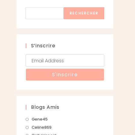
Rechercher
RECHERCHER
S’inscrire
Blogs Amis
S’ouvre
Gene45
dans
S’ouvre
Celine869
un
dans