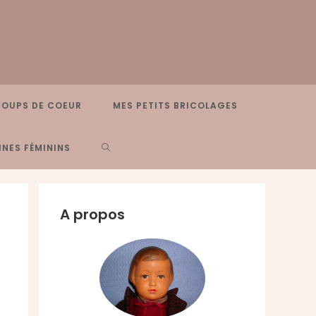
COUPS DE COEUR
MES PETITS BRICOLAGES
TOGGLE
NES FÉMININS
WEBSITE
A propos
SEARCH