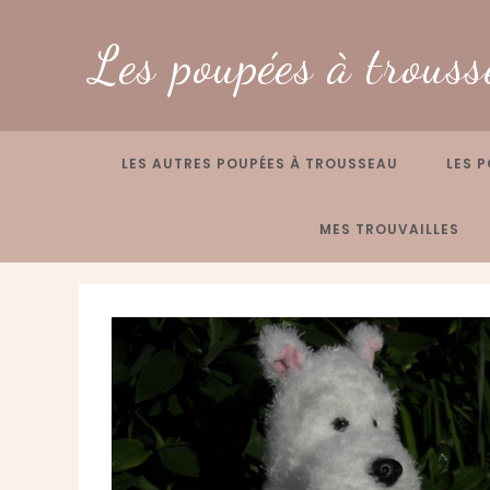
Skip
to
Les poupées à trouss
content
LES AUTRES POUPÉES À TROUSSEAU
LES P
MES TROUVAILLES