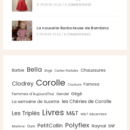
13 FÉVRIER 2026
/
6 COMMENTAIRES
La nouvelle Barboteuse de Bambino
11 FÉVRIER 2026
/
9 COMMENTAIRES
Bella
Chaussures
Barbie
Birgé
Cartes Postales
Corolle
Clodrey
Famosa
Couture
Gégé
Femmes d'Aujourd'hui
Gendel
les Chéries de Corolle
La semaine de Suzette
Livres
Les Triplés
M&T
M&T décembre
Polyflex
PetitCollin
Raynal
SNF
Ours
Martine