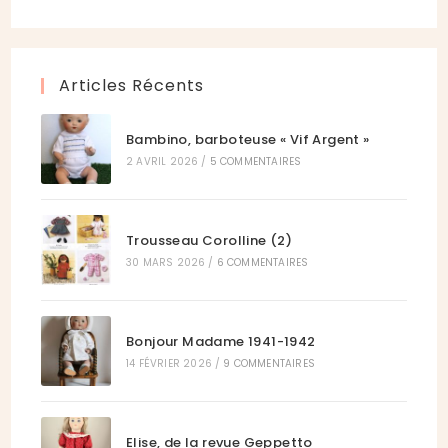
onglet
nouvel
un
dans
onglet
nouvel
un
onglet
nouvel
Articles Récents
onglet
Bambino, barboteuse « Vif Argent »
2 AVRIL 2026
/
5 COMMENTAIRES
Trousseau Corolline (2)
30 MARS 2026
/
6 COMMENTAIRES
Bonjour Madame 1941-1942
14 FÉVRIER 2026
/
9 COMMENTAIRES
Elise, de la revue Geppetto