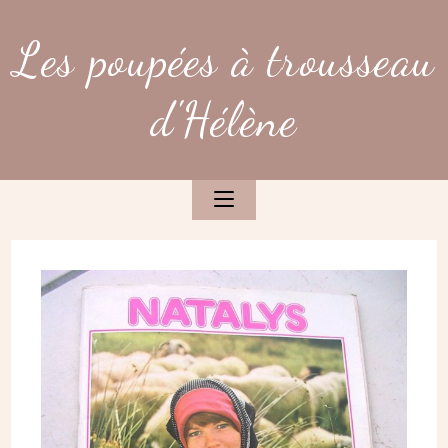
Skip
to
Les poupées à trousseau
content
d'Hélène