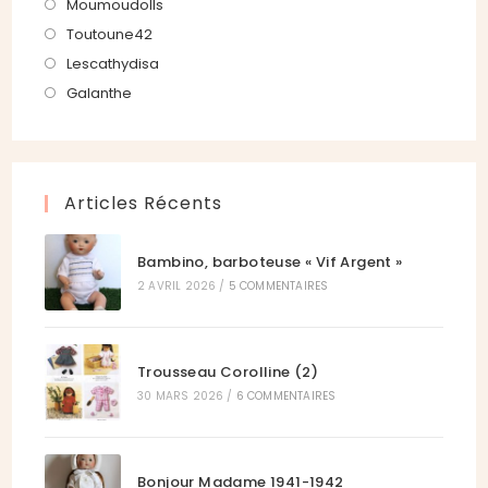
un
dans
S’ouvre
Moumoudolls
onglet
nouvel
un
dans
S’ouvre
Toutoune42
onglet
nouvel
un
dans
S’ouvre
Lescathydisa
onglet
nouvel
un
dans
S’ouvre
Galanthe
onglet
nouvel
un
dans
onglet
nouvel
un
onglet
nouvel
Articles Récents
onglet
Bambino, barboteuse « Vif Argent »
2 AVRIL 2026
/
5 COMMENTAIRES
Trousseau Corolline (2)
30 MARS 2026
/
6 COMMENTAIRES
Bonjour Madame 1941-1942