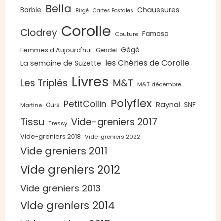
Bella
Chaussures
Barbie
Birgé
Cartes Postales
Corolle
Clodrey
Famosa
Couture
Gégé
Femmes d'Aujourd'hui
Gendel
les Chéries de Corolle
La semaine de Suzette
Livres
Les Triplés
M&T
M&T décembre
Polyflex
PetitCollin
Raynal
SNF
Ours
Martine
Tissu
Vide-greniers 2017
Tressy
Vide-greniers 2018
Vide-greniers 2022
Vide greniers 2011
Vide greniers 2012
Vide greniers 2013
Vide greniers 2014