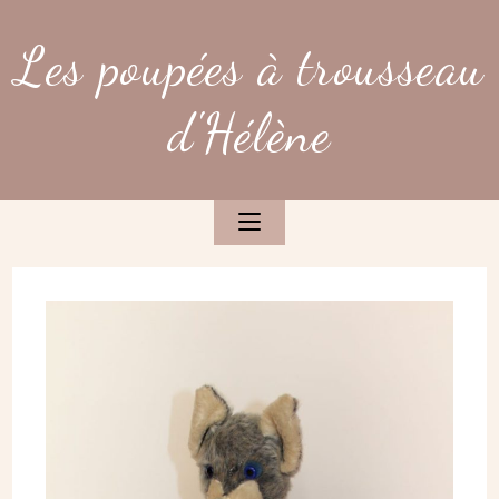
Skip
to
Les poupées à trousseau
content
d'Hélène