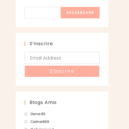
Rechercher
RECHERCHER
S’inscrire
Blogs Amis
S’ouvre
Gene45
dans
S’ouvre
Celine869
un
dans