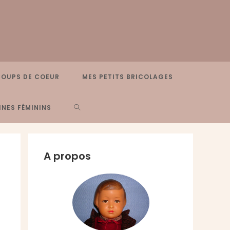
COUPS DE COEUR
MES PETITS BRICOLAGES
TOGGLE
NES FÉMININS
WEBSITE
A propos
SEARCH