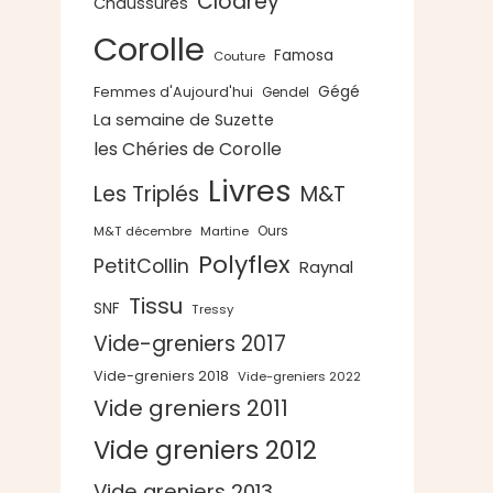
Clodrey
Chaussures
Corolle
Famosa
Couture
Gégé
Femmes d'Aujourd'hui
Gendel
La semaine de Suzette
les Chéries de Corolle
Livres
Les Triplés
M&T
Ours
M&T décembre
Martine
Polyflex
PetitCollin
Raynal
Tissu
SNF
Tressy
Vide-greniers 2017
Vide-greniers 2018
Vide-greniers 2022
Vide greniers 2011
Vide greniers 2012
Vide greniers 2013