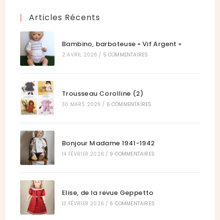
onglet
nouvel
Articles Récents
onglet
Bambino, barboteuse « Vif Argent »
2 AVRIL 2026
/
5 COMMENTAIRES
Trousseau Corolline (2)
30 MARS 2026
/
6 COMMENTAIRES
Bonjour Madame 1941-1942
14 FÉVRIER 2026
/
9 COMMENTAIRES
Elise, de la revue Geppetto
13 FÉVRIER 2026
/
6 COMMENTAIRES