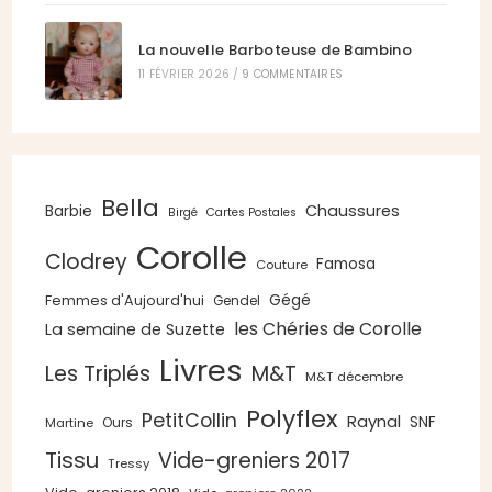
La nouvelle Barboteuse de Bambino
11 FÉVRIER 2026
/
9 COMMENTAIRES
Bella
Chaussures
Barbie
Birgé
Cartes Postales
Corolle
Clodrey
Famosa
Couture
Gégé
Femmes d'Aujourd'hui
Gendel
les Chéries de Corolle
La semaine de Suzette
Livres
Les Triplés
M&T
M&T décembre
Polyflex
PetitCollin
Raynal
SNF
Ours
Martine
Tissu
Vide-greniers 2017
Tressy