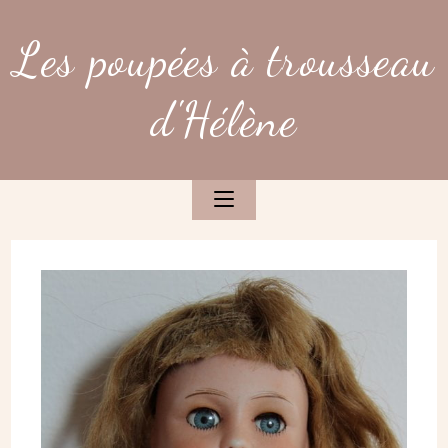
Skip
to
Les poupées à trousseau
content
d'Hélène