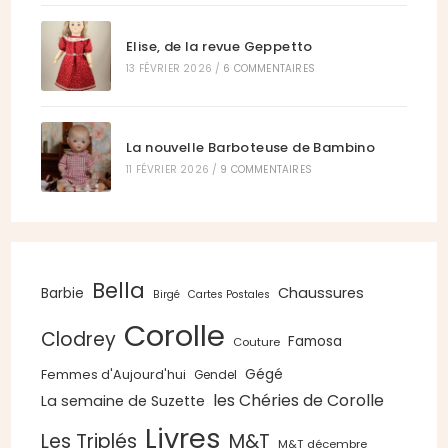
Elise, de la revue Geppetto
13 FÉVRIER 2026
/
6 COMMENTAIRES
La nouvelle Barboteuse de Bambino
11 FÉVRIER 2026
/
9 COMMENTAIRES
Bella
Chaussures
Barbie
Birgé
Cartes Postales
Corolle
Clodrey
Famosa
Couture
Gégé
Femmes d'Aujourd'hui
Gendel
les Chéries de Corolle
La semaine de Suzette
Livres
Les Triplés
M&T
M&T décembre