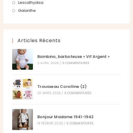
onglet
nouvel
un
dans
S’ouvre
Lescathydisa
onglet
nouvel
un
dans
S’ouvre
Galanthe
onglet
nouvel
un
dans
onglet
nouvel
un
onglet
nouvel
Articles Récents
onglet
Bambino, barboteuse « Vif Argent »
2 AVRIL 2026
/
5 COMMENTAIRES
Trousseau Corolline (2)
30 MARS 2026
/
6 COMMENTAIRES
Bonjour Madame 1941-1942
14 FÉVRIER 2026
/
9 COMMENTAIRES