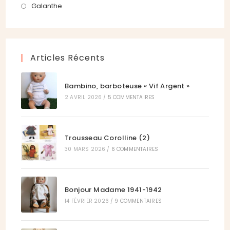
onglet
nouvel
un
dans
S’ouvre
Galanthe
onglet
nouvel
un
dans
onglet
nouvel
un
onglet
nouvel
Articles Récents
onglet
Bambino, barboteuse « Vif Argent »
2 AVRIL 2026
/
5 COMMENTAIRES
Trousseau Corolline (2)
30 MARS 2026
/
6 COMMENTAIRES
Bonjour Madame 1941-1942
14 FÉVRIER 2026
/
9 COMMENTAIRES