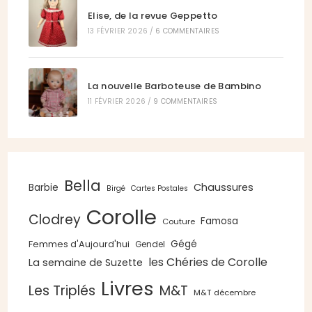
Elise, de la revue Geppetto
13 FÉVRIER 2026
/
6 COMMENTAIRES
La nouvelle Barboteuse de Bambino
11 FÉVRIER 2026
/
9 COMMENTAIRES
Bella
Chaussures
Barbie
Birgé
Cartes Postales
Corolle
Clodrey
Famosa
Couture
Gégé
Femmes d'Aujourd'hui
Gendel
les Chéries de Corolle
La semaine de Suzette
Livres
Les Triplés
M&T
M&T décembre