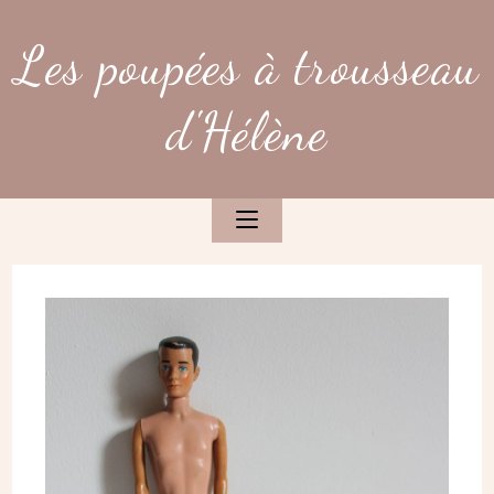
Skip
to
Les poupées à trousseau
content
d'Hélène