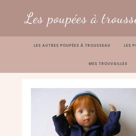
Skip
to
Les poupées à trouss
content
LES AUTRES POUPÉES À TROUSSEAU
LES P
MES TROUVAILLES