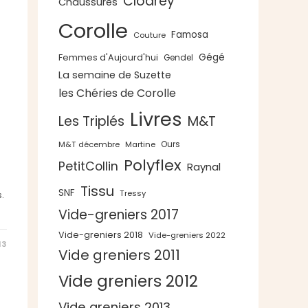
Clodrey
Chaussures
Corolle
Famosa
Couture
Gégé
Femmes d'Aujourd'hui
Gendel
La semaine de Suzette
les Chéries de Corolle
Livres
Les Triplés
M&T
Ours
M&T décembre
Martine
Polyflex
PetitCollin
Raynal
Tissu
SNF
Tressy
.
Vide-greniers 2017
Vide-greniers 2018
Vide-greniers 2022
13
Vide greniers 2011
Vide greniers 2012
Vide greniers 2013