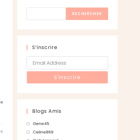
Rechercher
RECHERCHER
S’inscrire
ue
Blogs Amis
S’ouvre
Gene45
dans
S’ouvre
Celine869
16
un
dans