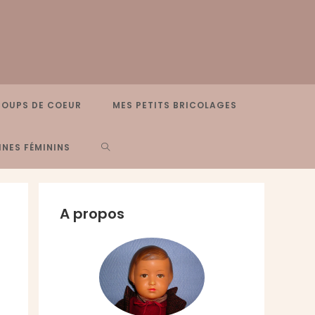
COUPS DE COEUR
MES PETITS BRICOLAGES
TOGGLE
NES FÉMININS
WEBSITE
A propos
SEARCH