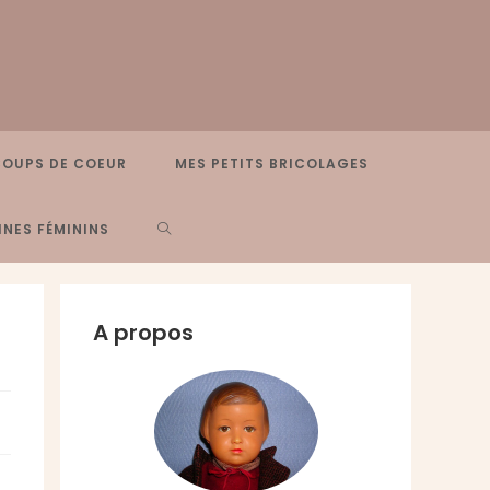
COUPS DE COEUR
MES PETITS BRICOLAGES
TOGGLE
NES FÉMININS
WEBSITE
A propos
SEARCH