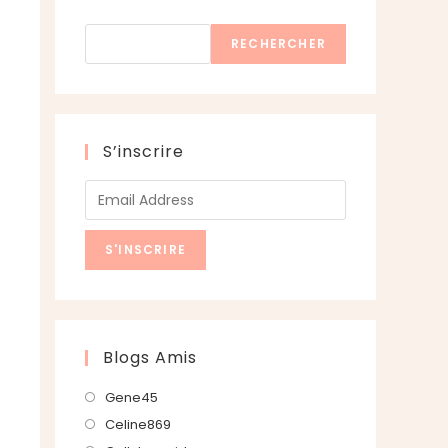
Rechercher
RECHERCHER
S’inscrire
Blogs Amis
S’ouvre
Gene45
dans
S’ouvre
Celine869
un