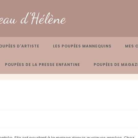
eau d'Hélène
OUPÉES D'ARTISTE
LES POUPÉES MANNEQUINS
MES 
POUPÉES DE LA PRESSE ENFANTINE
POUPÉES DE MAGAZI
ntrée. Elle est pourtant à la maison depuis quelques années. Chez