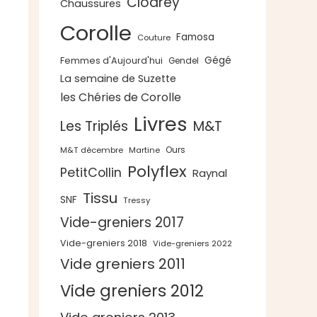
Clodrey
Chaussures
Corolle
Famosa
Couture
Gégé
Femmes d'Aujourd'hui
Gendel
La semaine de Suzette
les Chéries de Corolle
Livres
Les Triplés
M&T
Ours
M&T décembre
Martine
Polyflex
PetitCollin
Raynal
Tissu
SNF
Tressy
Vide-greniers 2017
Vide-greniers 2018
Vide-greniers 2022
Vide greniers 2011
Vide greniers 2012