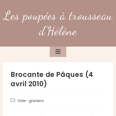
Skip
to
Les poupées à trousseau
content
d'Hélène
Brocante de Pâques (4
avril 2010)
Post
Vide- greniers
category: