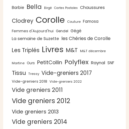
Bella
Chaussures
Barbie
Birgé
Cartes Postales
Corolle
Clodrey
Famosa
Couture
Gégé
Femmes d'Aujourd'hui
Gendel
les Chéries de Corolle
La semaine de Suzette
Livres
Les Triplés
M&T
M&T décembre
Polyflex
PetitCollin
Raynal
SNF
Ours
Martine
Tissu
Vide-greniers 2017
Tressy
Vide-greniers 2018
Vide-greniers 2022
Vide greniers 2011
Vide greniers 2012
Vide greniers 2013
Vide greniers 2014