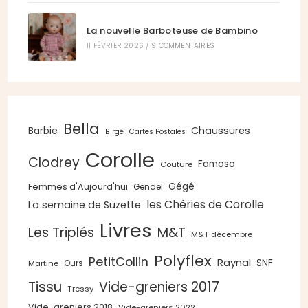
La nouvelle Barboteuse de Bambino
11 FÉVRIER 2026
/
9 COMMENTAIRES
Bella
Chaussures
Barbie
Birgé
Cartes Postales
Corolle
Clodrey
Famosa
Couture
Gégé
Femmes d'Aujourd'hui
Gendel
les Chéries de Corolle
La semaine de Suzette
Livres
Les Triplés
M&T
M&T décembre
Polyflex
PetitCollin
Raynal
SNF
Ours
Martine
Tissu
Vide-greniers 2017
Tressy
Vide-greniers 2018
Vide-greniers 2022