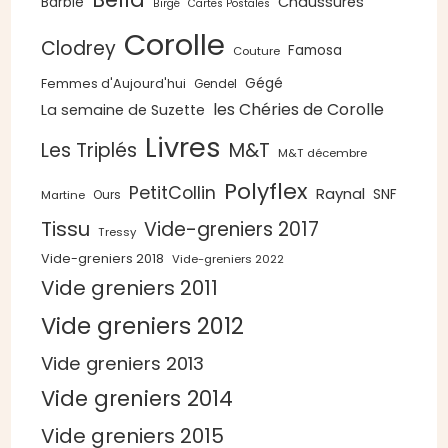
Chaussures
Barbie
Birgé
Cartes Postales
Corolle
Clodrey
Famosa
Couture
Gégé
Femmes d'Aujourd'hui
Gendel
les Chéries de Corolle
La semaine de Suzette
Livres
Les Triplés
M&T
M&T décembre
Polyflex
PetitCollin
Raynal
SNF
Ours
Martine
Tissu
Vide-greniers 2017
Tressy
Vide-greniers 2018
Vide-greniers 2022
Vide greniers 2011
Vide greniers 2012
Vide greniers 2013
Vide greniers 2014
Vide greniers 2015