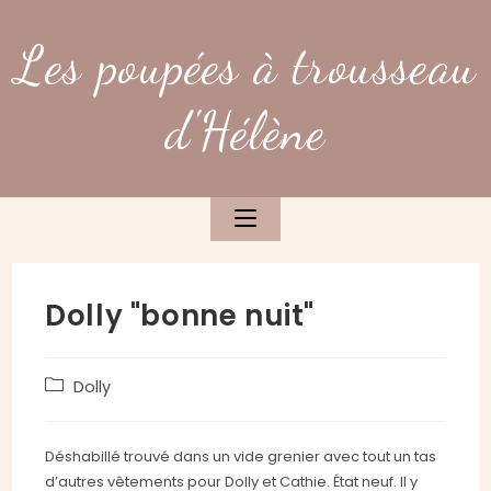
Skip
to
Les poupées à trousseau
content
d'Hélène
Dolly "bonne nuit"
Post
Dolly
category:
Déshabillé trouvé dans un vide grenier avec tout un tas
d’autres vêtements pour Dolly et Cathie. État neuf. Il y