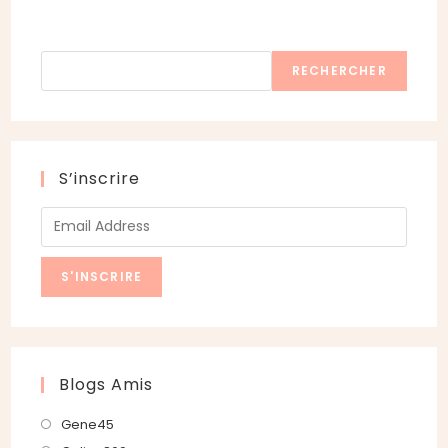
Rechercher
RECHERCHER
S’inscrire
Blogs Amis
S’ouvre
Gene45