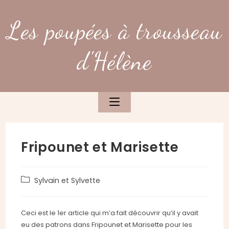
Skip
to
Les poupées à trousseau
content
d'Hélène
Fripounet et Marisette
Post
Sylvain et Sylvette
category:
Ceci est le 1er article qui m’a fait découvrir qu’il y avait
eu des patrons dans Fripounet et Marisette pour les