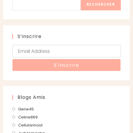
RECHERCHER
S’inscrire
Blogs Amis
S’ouvre
Gene45
dans
S’ouvre
Celine869
un
dans
S’ouvre
Cellulannoid
nouvel
un
dans
S’ouvre