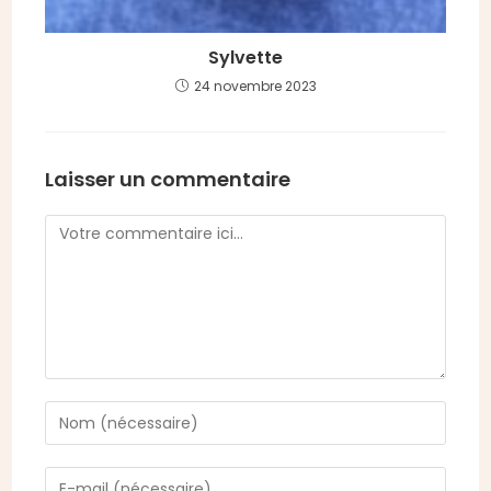
Sylvette
24 novembre 2023
Laisser un commentaire
Comment
Enter
your
name
Enter