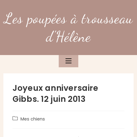
Skip
to
Les poupées à trousseau
content
d'Hélène
Joyeux anniversaire
Gibbs. 12 juin 2013
Post
Mes chiens
category: