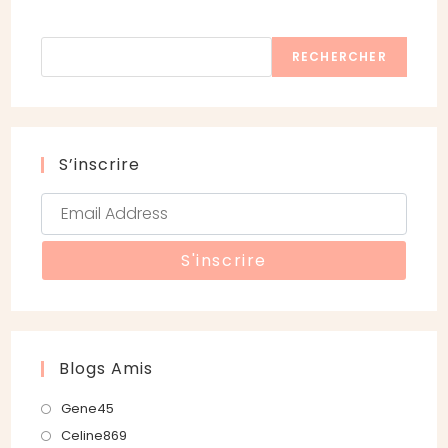
Rechercher
RECHERCHER
S’inscrire
Blogs Amis
S’ouvre
Gene45
dans
S’ouvre
Celine869