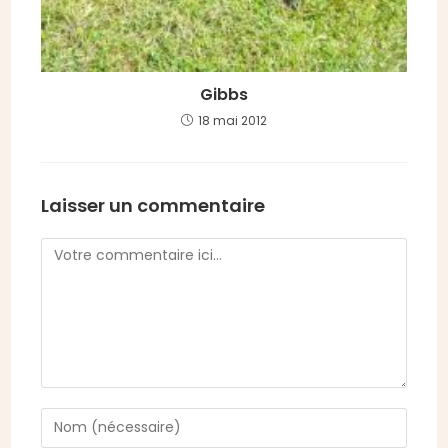
Gibbs
18 mai 2012
Laisser un commentaire
Comment
Enter
your