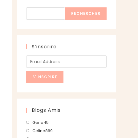
Rechercher
RECHERCHER
S’inscrire
Blogs Amis
S’ouvre
Gene45
dans
S’ouvre
Celine869
un