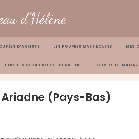
eau d'Hélène
OUPÉES D'ARTISTE
LES POUPÉES MANNEQUINS
MES 
POUPÉES DE LA PRESSE ENFANTINE
POUPÉES DE MAGAZI
e Ariadne (Pays-Bas)
es poupées du magazine Neerlandais, Ariadne.