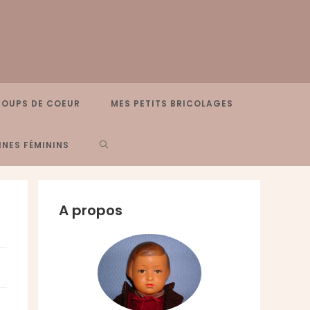
COUPS DE COEUR
MES PETITS BRICOLAGES
TOGGLE
NES FÉMININS
WEBSITE
A propos
SEARCH