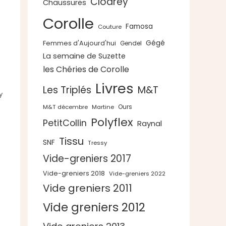
Clodrey
Chaussures
Corolle
Famosa
Couture
Gégé
Femmes d'Aujourd'hui
Gendel
La semaine de Suzette
les Chéries de Corolle
Livres
Les Triplés
M&T
y
Ours
M&T décembre
Martine
Polyflex
PetitCollin
Raynal
Tissu
SNF
Tressy
Vide-greniers 2017
Vide-greniers 2018
Vide-greniers 2022
Vide greniers 2011
Vide greniers 2012