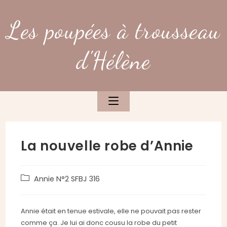
Skip
to
Les poupées à trousseau
content
d'Hélène
La nouvelle robe d’Annie
Post
Annie N°2 SFBJ 316
category:
Annie était en tenue estivale, elle ne pouvait pas rester
comme ça. Je lui ai donc cousu la robe du petit