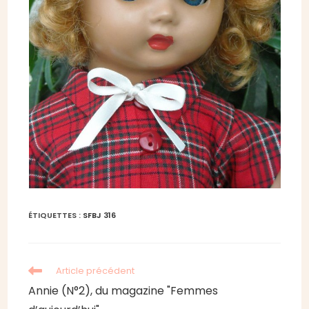
ÉTIQUETTES :
SFBJ 316
Read
Article précédent
more
Annie (N°2), du magazine "Femmes
articles