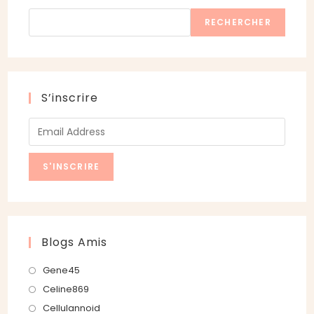
Rechercher
RECHERCHER
S’inscrire
Blogs Amis
S’ouvre
Gene45
dans
S’ouvre
Celine869
un
dans
S’ouvre
Cellulannoid