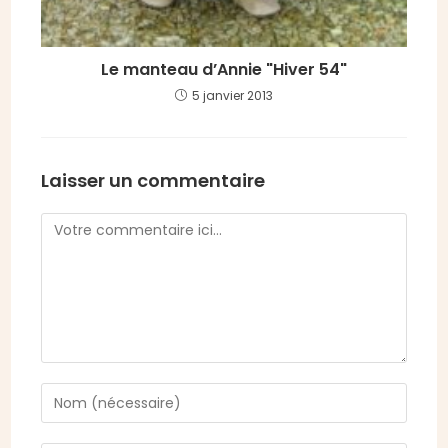
Le manteau d’Annie "Hiver 54"
5 janvier 2013
Laisser un commentaire
Comment
Enter
your
name