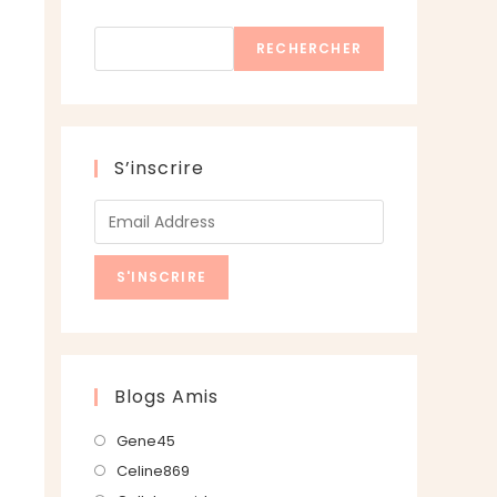
Rechercher
RECHERCHER
S’inscrire
Blogs Amis
S’ouvre
Gene45
dans
S’ouvre
Celine869
un