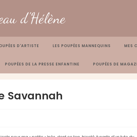
eau d'Hélène
OUPÉES D'ARTISTE
LES POUPÉES MANNEQUINS
MES 
POUPÉES DE LA PRESSE ENFANTINE
POUPÉES DE MAGAZI
de Savannah
icots pour ma « petite » Inès, dont ce top, tricoté à partir d’un tuto du