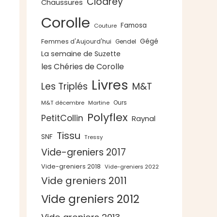
Clodrey
Chaussures
Corolle
Famosa
Couture
Gégé
Femmes d'Aujourd'hui
Gendel
La semaine de Suzette
les Chéries de Corolle
Livres
Les Triplés
M&T
Ours
M&T décembre
Martine
Polyflex
PetitCollin
Raynal
Tissu
SNF
Tressy
Vide-greniers 2017
Vide-greniers 2018
Vide-greniers 2022
Vide greniers 2011
Vide greniers 2012