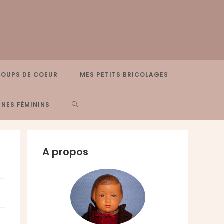
COUPS DE COEUR
MES PETITS BRICOLAGES
TOGGLE
NES FÉMININS
WEBSITE
A propos
SEARCH