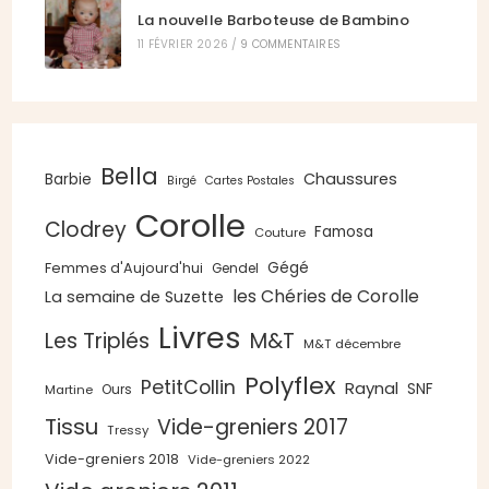
La nouvelle Barboteuse de Bambino
11 FÉVRIER 2026
/
9 COMMENTAIRES
Bella
Chaussures
Barbie
Birgé
Cartes Postales
Corolle
Clodrey
Famosa
Couture
Gégé
Femmes d'Aujourd'hui
Gendel
les Chéries de Corolle
La semaine de Suzette
Livres
Les Triplés
M&T
M&T décembre
Polyflex
PetitCollin
Raynal
SNF
Ours
Martine
Tissu
Vide-greniers 2017
Tressy
Vide-greniers 2018
Vide-greniers 2022