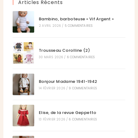
Articles Récents
onglet
Bambino, barboteuse « Vif Argent »
2 AVRIL 2026
/
5 COMMENTAIRES
Trousseau Corolline (2)
30 MARS 2026
/
6 COMMENTAIRES
Bonjour Madame 1941-1942
14 FÉVRIER 2026
/
9 COMMENTAIRES
Elise, de la revue Geppetto
13 FÉVRIER 2026
/
6 COMMENTAIRES