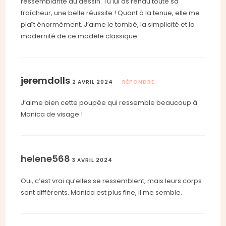
ressemblante au dessin. Tu lui as rendu toute sa
fraîcheur, une belle réussite ! Quant à la tenue, elle me
plaît énormément. J’aime le tombé, la simplicité et la
modernité de ce modèle classique.
jeremdolls
2 AVRIL 2024
RÉPONDRE
J’aime bien cette poupée qui ressemble beaucoup à
Monica de visage !
helene568
3 AVRIL 2024
Oui, c’est vrai qu’elles se ressemblent, mais leurs corps
sont différents. Monica est plus fine, il me semble.