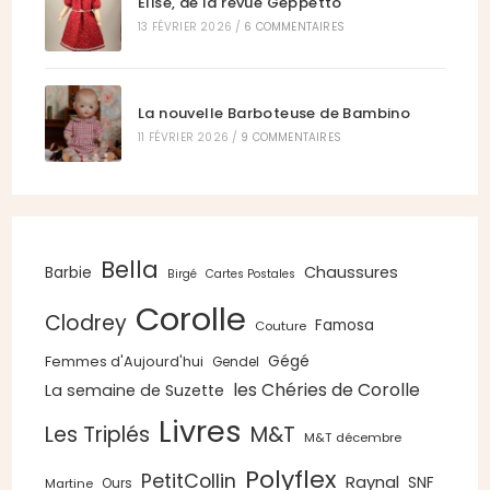
Elise, de la revue Geppetto
13 FÉVRIER 2026
/
6 COMMENTAIRES
La nouvelle Barboteuse de Bambino
11 FÉVRIER 2026
/
9 COMMENTAIRES
Bella
Chaussures
Barbie
Birgé
Cartes Postales
Corolle
Clodrey
Famosa
Couture
Gégé
Femmes d'Aujourd'hui
Gendel
les Chéries de Corolle
La semaine de Suzette
Livres
Les Triplés
M&T
M&T décembre
Polyflex
PetitCollin
Raynal
SNF
Ours
Martine