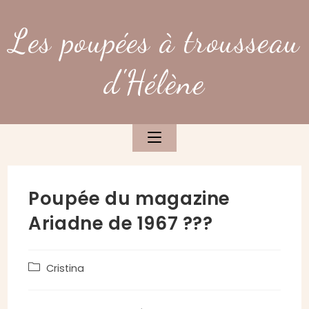
Skip
to
Les poupées à trousseau
content
d'Hélène
Poupée du magazine
Ariadne de 1967 ???
Post
Cristina
category: