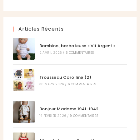
onglet
nouvel
un
dans
onglet
nouvel
un
onglet
nouvel
Articles Récents
onglet
Bambino, barboteuse « Vif Argent »
2 AVRIL 2026
/
5 COMMENTAIRES
Trousseau Corolline (2)
30 MARS 2026
/
6 COMMENTAIRES
Bonjour Madame 1941-1942
14 FÉVRIER 2026
/
9 COMMENTAIRES