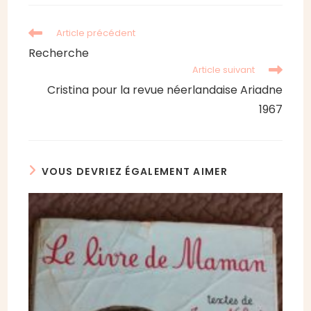
Read
Article précédent
more
Recherche
articles
Article suivant
Cristina pour la revue néerlandaise Ariadne
1967
VOUS DEVRIEZ ÉGALEMENT AIMER