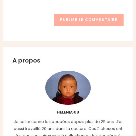
site
navigateur pour mon prochain commentaire.
(facultatif)
A propos
HELENE568
Je collectionne les poupées depuis plus de 25 ans. J’ai
aussi travaillé 20 ans dans la couture. Ces 2 choses ont
fait que j’en suis venue à collectionner les poupées à