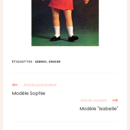
ÉTIQUETTES :
SEBINO
,
SINGER
Read
Article précédent
more
Modèle Sophie
articles
Article suivant
Modèle "Isabelle"