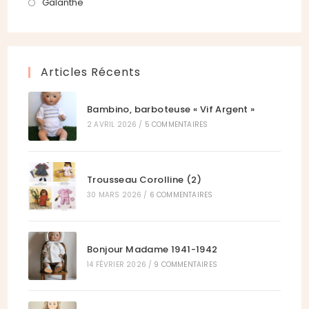
dans
S’ouvre
Galanthe
onglet
nouvel
un
dans
onglet
nouvel
un
onglet
nouvel
Articles Récents
onglet
Bambino, barboteuse « Vif Argent »
2 AVRIL 2026
/
5 COMMENTAIRES
Trousseau Corolline (2)
30 MARS 2026
/
6 COMMENTAIRES
Bonjour Madame 1941-1942
14 FÉVRIER 2026
/
9 COMMENTAIRES