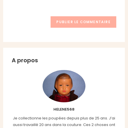
site
navigateur pour mon prochain commentaire.
(facultatif)
A propos
HELENE568
Je collectionne les poupées depuis plus de 25 ans. J’ai
aussi travaillé 20 ans dans la couture. Ces 2 choses ont