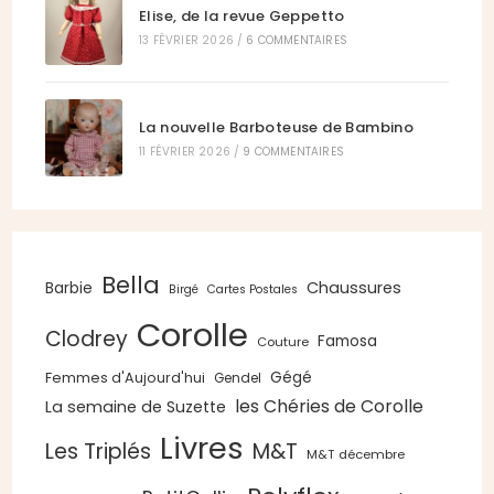
Elise, de la revue Geppetto
13 FÉVRIER 2026
/
6 COMMENTAIRES
La nouvelle Barboteuse de Bambino
11 FÉVRIER 2026
/
9 COMMENTAIRES
Bella
Chaussures
Barbie
Birgé
Cartes Postales
Corolle
Clodrey
Famosa
Couture
Gégé
Femmes d'Aujourd'hui
Gendel
les Chéries de Corolle
La semaine de Suzette
Livres
Les Triplés
M&T
M&T décembre