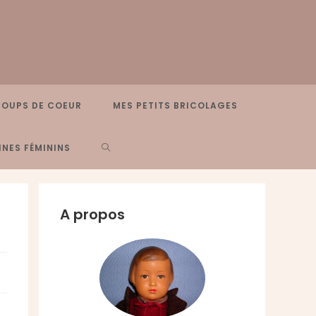
COUPS DE COEUR
MES PETITS BRICOLAGES
TOGGLE
NES FÉMININS
WEBSITE
A propos
SEARCH