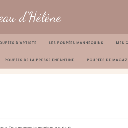
eau d'Hélène
OUPÉES D'ARTISTE
LES POUPÉES MANNEQUINS
MES 
POUPÉES DE LA PRESSE ENFANTINE
POUPÉES DE MAGAZI
oeur. Tout comme le catalogue qui suit