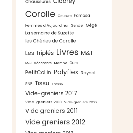
Clodrey
Chaussures
Corolle
Famosa
Couture
Gégé
Femmes d'Aujourd'hui
Gendel
La semaine de Suzette
les Chéries de Corolle
Livres
Les Triplés
M&T
Ours
M&T décembre
Martine
Polyflex
PetitCollin
Raynal
Tissu
SNF
Tressy
Vide-greniers 2017
Vide-greniers 2018
Vide-greniers 2022
Vide greniers 2011
Vide greniers 2012