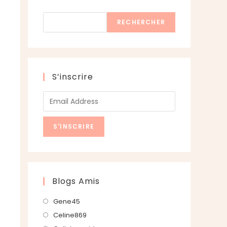
Rechercher
RECHERCHER
S’inscrire
Blogs Amis
S’ouvre
Gene45
dans
S’ouvre
Celine869
un