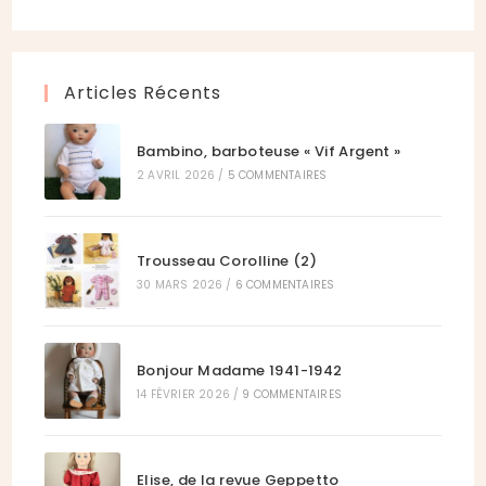
onglet
nouvel
un
dans
onglet
nouvel
un
onglet
nouvel
Articles Récents
onglet
Bambino, barboteuse « Vif Argent »
2 AVRIL 2026
/
5 COMMENTAIRES
Trousseau Corolline (2)
30 MARS 2026
/
6 COMMENTAIRES
Bonjour Madame 1941-1942
14 FÉVRIER 2026
/
9 COMMENTAIRES
Elise, de la revue Geppetto