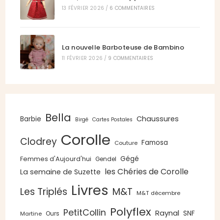
13 FÉVRIER 2026
/
6 COMMENTAIRES
La nouvelle Barboteuse de Bambino
11 FÉVRIER 2026
/
9 COMMENTAIRES
Bella
Chaussures
Barbie
Birgé
Cartes Postales
Corolle
Clodrey
Famosa
Couture
Gégé
Femmes d'Aujourd'hui
Gendel
les Chéries de Corolle
La semaine de Suzette
Livres
Les Triplés
M&T
M&T décembre
Polyflex
PetitCollin
Raynal
SNF
Ours
Martine