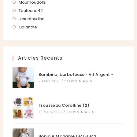
nouvel
un
dans
S’ouvre
Moumoudolls
onglet
nouvel
un
dans
S’ouvre
Toutoune42
onglet
nouvel
un
dans
S’ouvre
Lescathydisa
onglet
nouvel
un
dans
S’ouvre
Galanthe
onglet
nouvel
un
dans
onglet
nouvel
un
onglet
nouvel
Articles Récents
onglet
Bambino, barboteuse « Vif Argent »
2 AVRIL 2026
/
5 COMMENTAIRES
Trousseau Corolline (2)
30 MARS 2026
/
6 COMMENTAIRES
Bonjour Madame 1941-1942