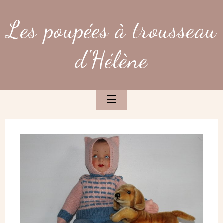
Skip
to
Les poupées à trousseau
content
d'Hélène