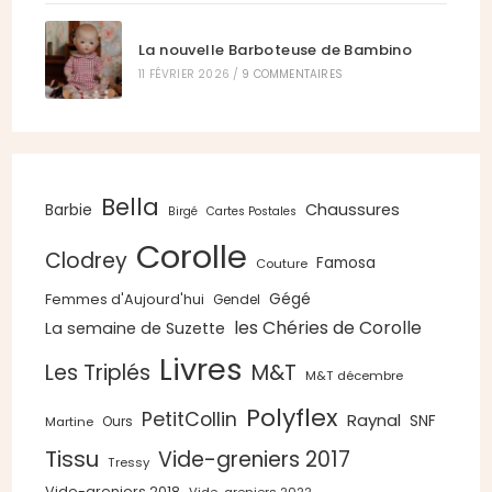
La nouvelle Barboteuse de Bambino
11 FÉVRIER 2026
/
9 COMMENTAIRES
Bella
Chaussures
Barbie
Birgé
Cartes Postales
Corolle
Clodrey
Famosa
Couture
Gégé
Femmes d'Aujourd'hui
Gendel
les Chéries de Corolle
La semaine de Suzette
Livres
Les Triplés
M&T
M&T décembre
Polyflex
PetitCollin
Raynal
SNF
Ours
Martine
Tissu
Vide-greniers 2017
Tressy
Vide-greniers 2018
Vide-greniers 2022