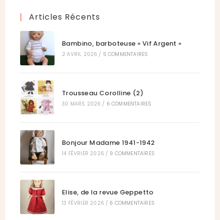
onglet
nouvel
Articles Récents
onglet
Bambino, barboteuse « Vif Argent »
2 AVRIL 2026
/
5 COMMENTAIRES
Trousseau Corolline (2)
30 MARS 2026
/
6 COMMENTAIRES
Bonjour Madame 1941-1942
14 FÉVRIER 2026
/
9 COMMENTAIRES
Elise, de la revue Geppetto
13 FÉVRIER 2026
/
6 COMMENTAIRES