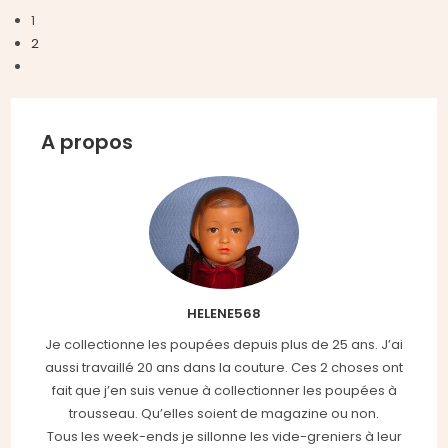
1
2
Aller
à
la
A propos
page
suivante
HELENE568
Je collectionne les poupées depuis plus de 25 ans. J’ai
aussi travaillé 20 ans dans la couture. Ces 2 choses ont
fait que j’en suis venue à collectionner les poupées à
trousseau. Qu’elles soient de magazine ou non.
Tous les week-ends je sillonne les vide-greniers à leur