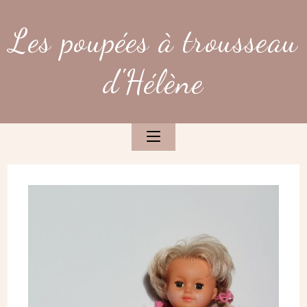
Skip
to
Les poupées à trousseau
content
d'Hélène