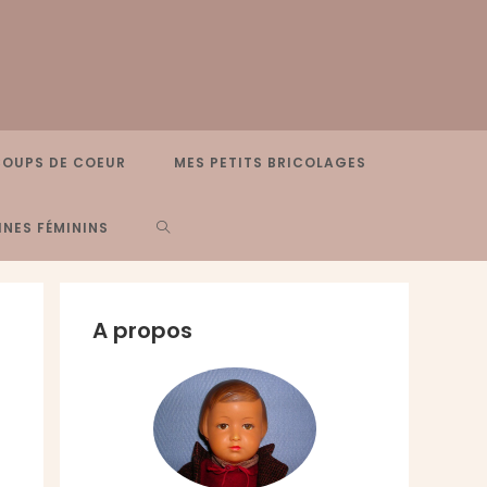
COUPS DE COEUR
MES PETITS BRICOLAGES
TOGGLE
NES FÉMININS
WEBSITE
A propos
SEARCH