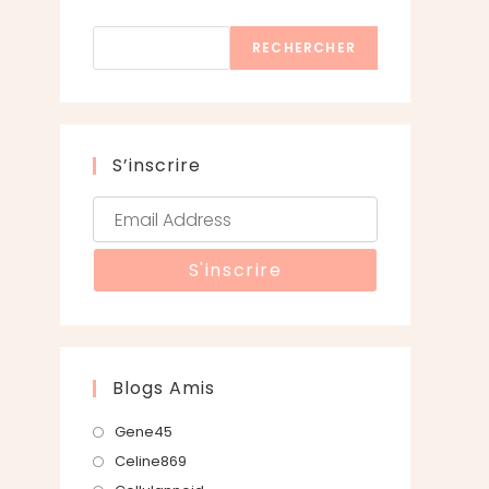
Rechercher
RECHERCHER
S’inscrire
Blogs Amis
S’ouvre
Gene45
dans
S’ouvre
Celine869
un
dans