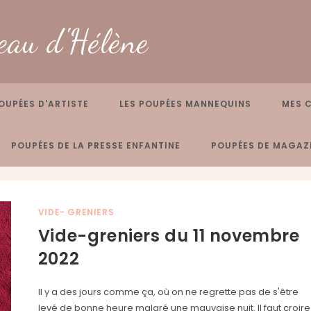
eau d'Hélène
OUPÉES D'ARTISTE
LES POUPÉES MANNEQUINS
MES 
POUPÉES DE LA PRESSE ENFANTINE
POUPÉES DE MAGAZI
VIDE- GRENIERS
Vide-greniers du 11 novembre
2022
Il y a des jours comme ça, où on ne regrette pas de s'être
levé de bonne heure malgré une mauvaise nuit. Il faut croire