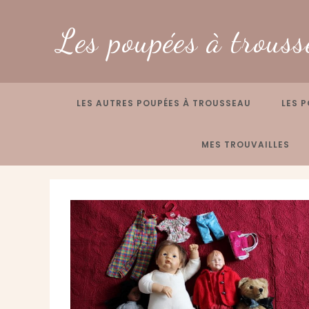
Skip
to
Les poupées à trouss
content
LES AUTRES POUPÉES À TROUSSEAU
LES P
MES TROUVAILLES