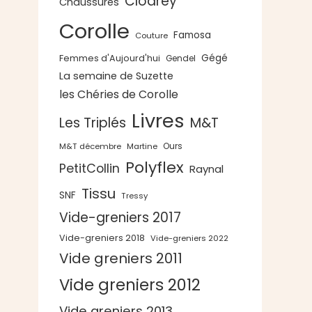
Clodrey
Chaussures
Corolle
Famosa
Couture
Gégé
Femmes d'Aujourd'hui
Gendel
La semaine de Suzette
les Chéries de Corolle
Livres
Les Triplés
M&T
Ours
M&T décembre
Martine
Polyflex
PetitCollin
Raynal
Tissu
SNF
Tressy
Vide-greniers 2017
Vide-greniers 2018
Vide-greniers 2022
Vide greniers 2011
Vide greniers 2012
Vide greniers 2013