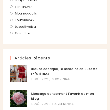
Judylomacha
onglet
nouvel
un
dans
S’ouvre
Fanfan047
onglet
nouvel
un
dans
S’ouvre
Moumoudolls
onglet
nouvel
un
dans
S’ouvre
Toutoune42
onglet
nouvel
un
dans
S’ouvre
Lescathydisa
onglet
nouvel
un
dans
S’ouvre
Galanthe
onglet
nouvel
un
dans
onglet
nouvel
un
onglet
nouvel
Articles Récents
onglet
Blouse casaque, la semaine de Suzette
17/01/1924
10 AOÛT 2026
/
7 COMMENTAIRES
Message concernant l’avenir de mon
blog
10 AOÛT 2026
/
11 COMMENTAIRES