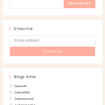
RECHERCHER
S’inscrire
Blogs Amis
S’ouvre
Gene45
dans
S’ouvre
Celine869
un
dans
S’ouvre
Cellulannoid
nouvel
un
dans
S’ouvre