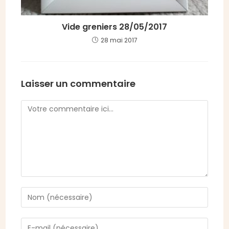
Vide greniers 28/05/2017
28 mai 2017
Laisser un commentaire
Comment
Enter
your
name
Enter