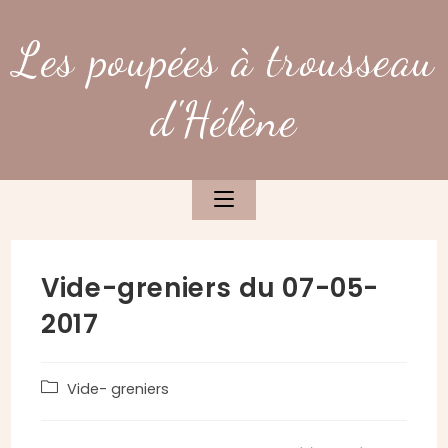
Skip
to
Les poupées à trousseau
content
d'Hélène
Vide-greniers du 07-05-
2017
Post
Vide- greniers
category: