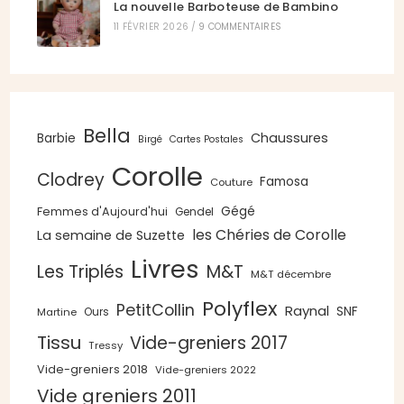
La nouvelle Barboteuse de Bambino
11 FÉVRIER 2026
/
9 COMMENTAIRES
Bella
Chaussures
Barbie
Birgé
Cartes Postales
Corolle
Clodrey
Famosa
Couture
Gégé
Femmes d'Aujourd'hui
Gendel
les Chéries de Corolle
La semaine de Suzette
Livres
Les Triplés
M&T
M&T décembre
Polyflex
PetitCollin
Raynal
SNF
Ours
Martine
Tissu
Vide-greniers 2017
Tressy
Vide-greniers 2018
Vide-greniers 2022
Vide greniers 2011