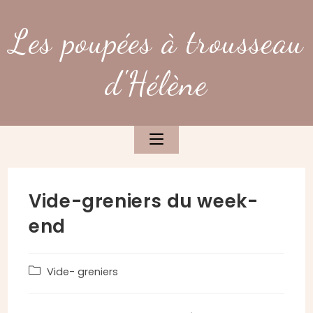
Skip
to
Les poupées à trousseau
content
d'Hélène
Vide-greniers du week-
end
Post
Vide- greniers
category: