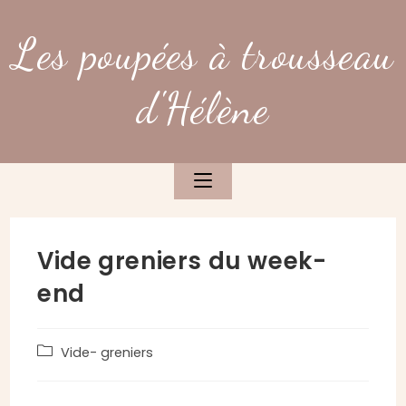
Skip
to
Les poupées à trousseau
content
d'Hélène
Vide greniers du week-
end
Post
Vide- greniers
category: