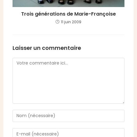
Trois générations de Marie-Françoise
11 juin 2009
Laisser un commentaire
Comment
Enter
your
name
Enter
or