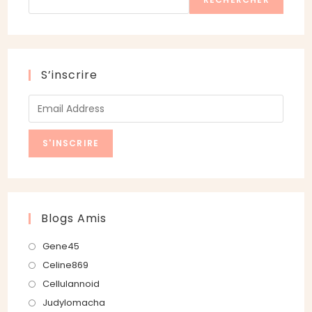
S’inscrire
Blogs Amis
S’ouvre
Gene45
dans
S’ouvre
Celine869
un
dans
S’ouvre
Cellulannoid
nouvel
un
dans
S’ouvre
Judylomacha