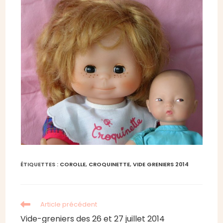
ÉTIQUETTES :
COROLLE
,
CROQUINETTE
,
VIDE GRENIERS 2014
Read
Article précédent
more
Vide-greniers des 26 et 27 juillet 2014
articles