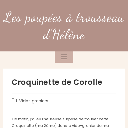
Skip
to
Les poupées à trousseau
content
d'Hélène
Croquinette de Corolle
Post
Vide- greniers
category:
Ce matin, j’ai eu l’heureuse surprise de trouver cette
Croquinette (ma 2ème) dans le vide-grenier de ma