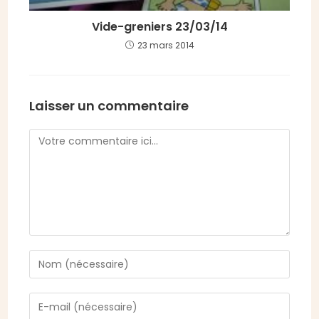
Vide-greniers 23/03/14
23 mars 2014
Laisser un commentaire
Comment
Enter
your
name
Enter
or
your