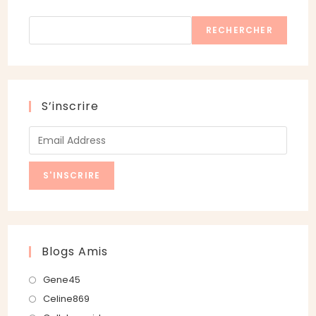
Rechercher
RECHERCHER
S’inscrire
Blogs Amis
S’ouvre
Gene45
dans
S’ouvre
Celine869
un