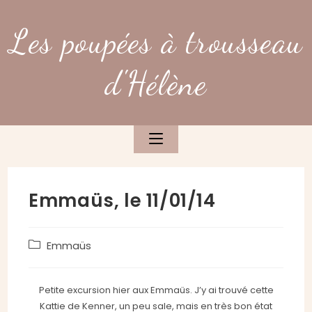
Skip
to
Les poupées à trousseau
content
d'Hélène
Emmaüs, le 11/01/14
Post
Emmaüs
category:
Petite excursion hier aux Emmaüs. J’y ai trouvé cette
Kattie de Kenner, un peu sale, mais en très bon état