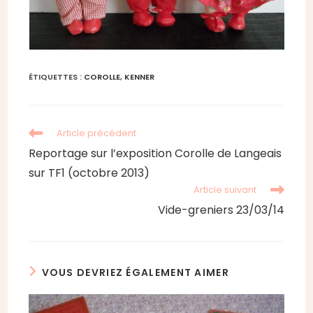
ÉTIQUETTES :
COROLLE
,
KENNER
Read
Article précédent
more
Reportage sur l’exposition Corolle de Langeais
articles
sur TF1 (octobre 2013)
Article suivant
Vide-greniers 23/03/14
VOUS DEVRIEZ ÉGALEMENT AIMER