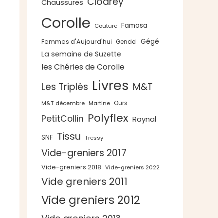
Clodrey
Chaussures
Corolle
Famosa
Couture
Gégé
Femmes d'Aujourd'hui
Gendel
La semaine de Suzette
les Chéries de Corolle
Livres
Les Triplés
M&T
Ours
M&T décembre
Martine
Polyflex
PetitCollin
Raynal
Tissu
SNF
Tressy
Vide-greniers 2017
Vide-greniers 2018
Vide-greniers 2022
Vide greniers 2011
Vide greniers 2012