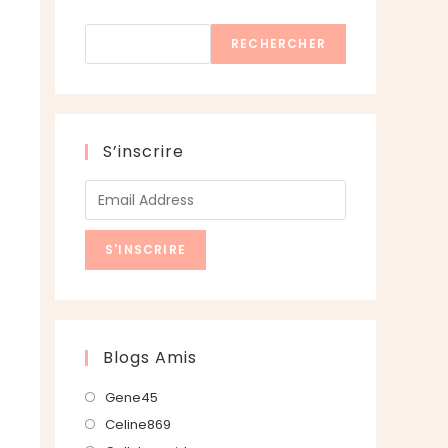
Rechercher
RECHERCHER
S’inscrire
Blogs Amis
S’ouvre
Gene45
dans
S’ouvre
Celine869
un