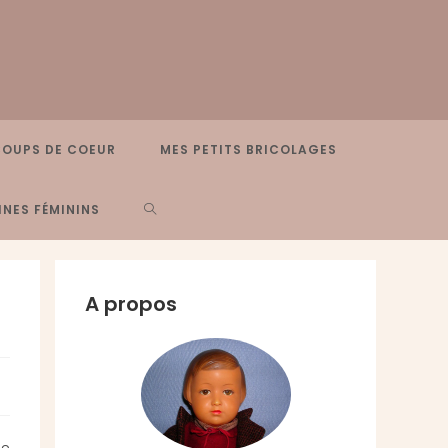
COUPS DE COEUR
MES PETITS BRICOLAGES
TOGGLE
NES FÉMININS
WEBSITE
A propos
SEARCH
de