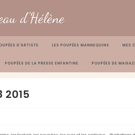
eau d'Hélène
OUPÉES D'ARTISTE
LES POUPÉES MANNEQUINS
MES 
POUPÉES DE LA PRESSE ENFANTINE
POUPÉES DE MAGAZI
8 2015
ime, les teckels, les poupées, les ours et les cadeaux … Illustrations 