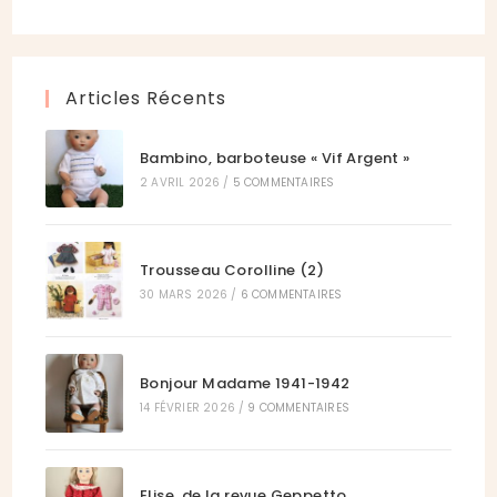
onglet
nouvel
un
dans
onglet
nouvel
un
onglet
nouvel
Articles Récents
onglet
Bambino, barboteuse « Vif Argent »
2 AVRIL 2026
/
5 COMMENTAIRES
Trousseau Corolline (2)
30 MARS 2026
/
6 COMMENTAIRES
Bonjour Madame 1941-1942
14 FÉVRIER 2026
/
9 COMMENTAIRES
Elise, de la revue Geppetto