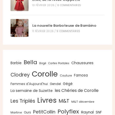
13 FÉVRIER 2026
/
6 COMMENTAIRES
La nouvelle Barboteuse de Bambino
11 FÉVRIER 2026
/
9 COMMENTAIRES
Bella
Chaussures
Barbie
Birgé
Cartes Postales
Corolle
Clodrey
Famosa
Couture
Gégé
Femmes d'Aujourd'hui
Gendel
les Chéries de Corolle
La semaine de Suzette
Livres
Les Triplés
M&T
M&T décembre
Polyflex
PetitCollin
Raynal
SNF
Ours
Martine